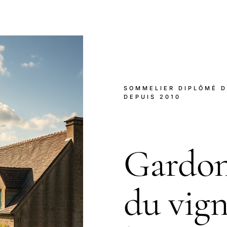
SOMMELIER DIPLÔMÉ D
DEPUIS 2010
Gardon
du vig