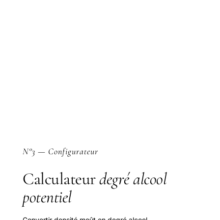
N°3 — Configurateur
Calculateur
degré alcool
potentiel
Convertir densité moût en degré alcool