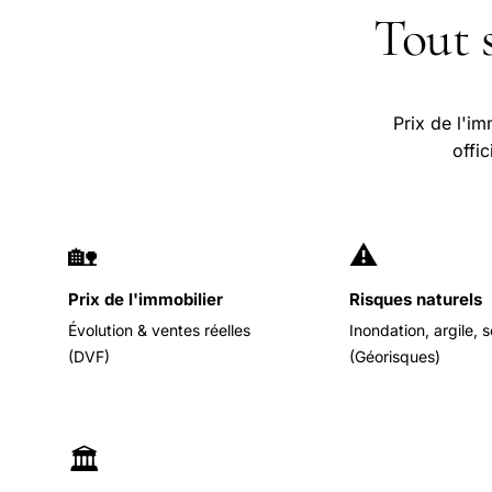
Tout 
Prix de l'im
offi
🏡
⚠️
Prix de l'immobilier
Risques naturels
Évolution & ventes réelles
Inondation, argile, 
(DVF)
(Géorisques)
🏛️