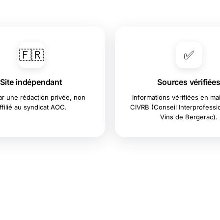
🇫🇷
✅
Site indépendant
Sources vérifiée
ar une rédaction privée, non
Informations vérifiées en mai
ffilié au syndicat AOC.
CIVRB (Conseil Interprofessi
Vins de Bergerac).
\📊 DONNÉES OUVERTES