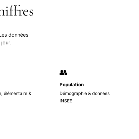
iffres
… Les données
jour.
👥
Population
e, élémentaire &
Démographie & données
INSEE