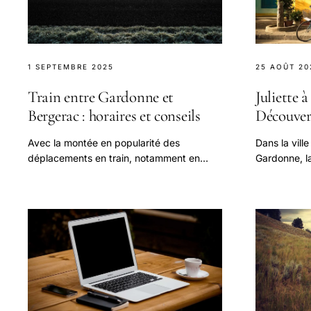
1 SEPTEMBRE 2025
25 AOÛT 20
Train entre Gardonne et
Juliette 
Bergerac : horaires et conseils
Découver
Avec la montée en popularité des
Dans la vill
déplacements en train, notamment en
Gardonne, l
Nouvelle-Aquitaine, la liaison entre
un véritable
Gardonne et Bergerac s avère être une
épicuriens.
option.