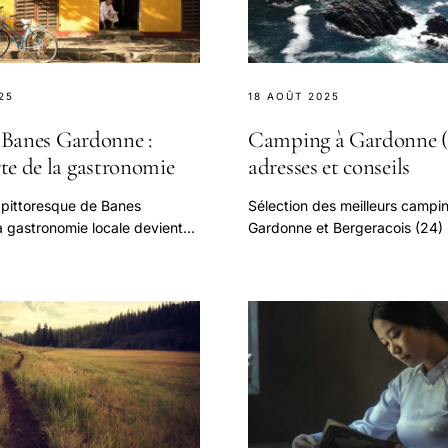
25
18 AOÛT 2025
à Banes Gardonne :
Camping à Gardonne (2
te de la gastronomie
adresses et conseils
e pittoresque de Banes
Sélection des meilleurs campi
a gastronomie locale devient
Gardonne et Bergeracois (24) : 
 terrain d exploration pour les
équipements, emplacements p
vacances nature en Dordogne 