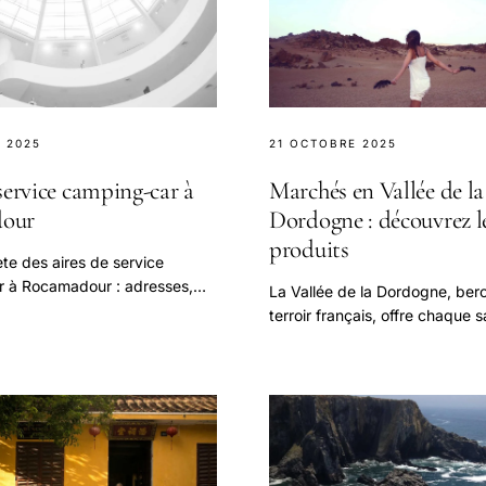
 2025
21 OCTOBRE 2025
service camping-car à
Marchés en Vallée de la
our
Dordogne : découvrez l
produits
te des aires de service
 à Rocamadour : adresses,
La Vallée de la Dordogne, ber
ces (eau, électricité, vidange)
terroir français, offre chaque 
pour votre étape.
symphonie de Saveurs de la Va
incarnant l’essence même du Te