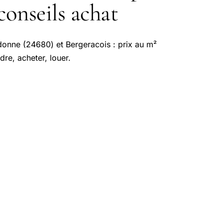
conseils achat
onne (24680) et Bergeracois : prix au m²
re, acheter, louer.