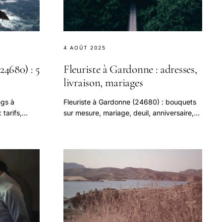
4 AOÛT 2025
4680) : 5
Fleuriste à Gardonne : adresses,
livraison, mariages
ngs à
Fleuriste à Gardonne (24680) : bouquets
tarifs,
sur mesure, mariage, deuil, anniversaire,
our vos
livraison Bergerac et environs. Adresses,
avec route.
tarifs et avis 2026.