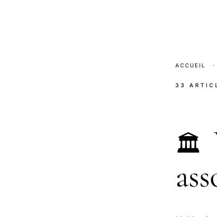
ACCUEIL
·
33 ARTIC
🏛️
ass