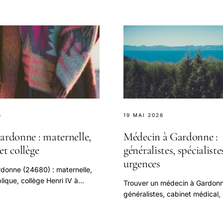
6
19 MAI 2026
ardonne : maternelle,
Médecin à Gardonne :
et collège
généralistes, spécialiste
urgences
rdonne (24680) : maternelle,
lique, collège Henri IV à
Trouver un médecin à Gardonn
cées de secteur, cantine,
généralistes, cabinet médical, 
colaire.
à Bergerac, urgences, télécons
médecin de garde Dordogne.