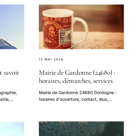
12 MAI 2026
t savoir
Mairie de Gardonne (24680) :
horaires, démarches, services
graphie,
Mairie de Gardonne 24680 Dordogne :
irie,
horaires d'ouverture, contact, élus,
 la
démarches (carte d'identité, passeport,
ois (24680)
état civil), services municipaux.