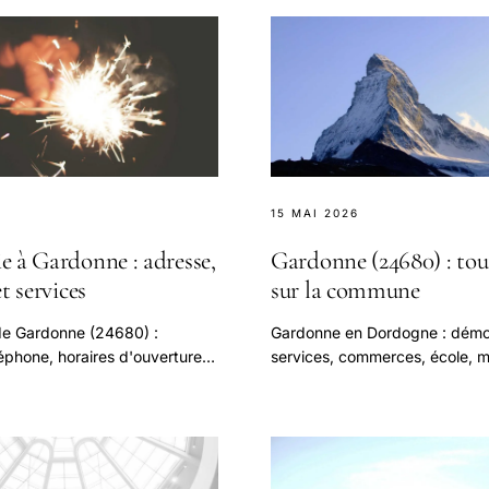
6
15 MAI 2026
e à Gardonne : adresse,
Gardonne (24680) : tou
t services
sur la commune
e Gardonne (24680) :
Gardonne en Dordogne : démo
éphone, horaires d'ouverture,
services, commerces, école, ma
caments, parapharmacie.
tourisme. Le guide complet de
commune viticole du Bergerac
en 2026.