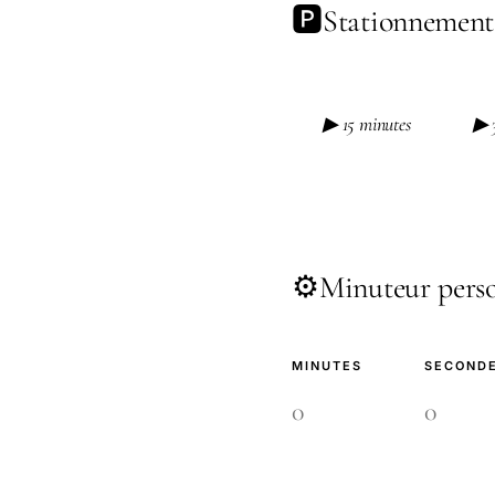
🅿️
Stationnement
▶ 15 minutes
▶ 
⚙️
Minuteur perso
MINUTES
SECOND