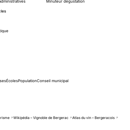
dministratives
Minuteur dégustation
cles
tique
ises
Écoles
Population
Conseil municipal
urisme
Wikipédia – Vignoble de Bergerac
Atlas du vin – Bergeracois
↗
↗
↗