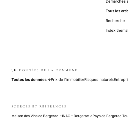
Démarches a
Tous les arti
Recherche
Index théma
\📊 DONNÉES DE LA COMMUNE
Toutes les données →
Prix de l'immobilier
Risques naturels
Entrepr
SOURCES ET RÉFÉRENCES
Maison des Vins de Bergerac
INAO – Bergerac
Pays de Bergerac To
↗
↗