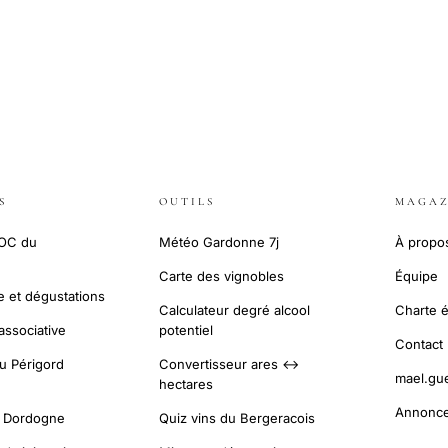
S
OUTILS
MAGAZ
AOC du
Météo Gardonne 7j
À propo
Carte des vignobles
Équipe
 et dégustations
Calculateur degré alcool
Charte é
 associative
potentiel
Contact
u Périgord
Convertisseur ares ↔
mael.gu
hectares
Annonce
n Dordogne
Quiz vins du Bergeracois