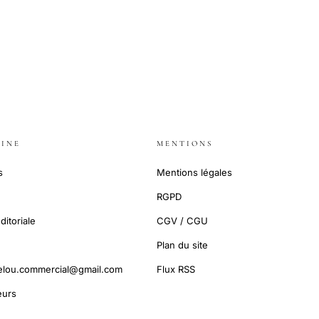
INE
MENTIONS
s
Mentions légales
RGPD
ditoriale
CGV / CGU
Plan du site
elou.commercial@gmail.com
Flux RSS
urs