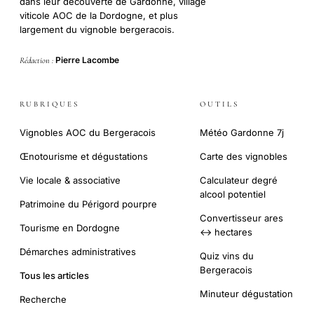
dans leur découverte de Gardonne, village
viticole AOC de la Dordogne, et plus
largement du vignoble bergeracois.
Pierre Lacombe
Rédaction :
RUBRIQUES
OUTILS
Vignobles AOC du Bergeracois
Météo Gardonne 7j
Œnotourisme et dégustations
Carte des vignobles
Vie locale & associative
Calculateur degré
alcool potentiel
Patrimoine du Périgord pourpre
Convertisseur ares
Tourisme en Dordogne
↔ hectares
Démarches administratives
Quiz vins du
Bergeracois
Tous les articles
Minuteur dégustation
Recherche