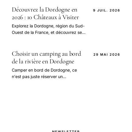
fans, le nom de Jordan Mouillerac est
désormais.
Découvrez la Dordogne en
9 JUIL. 2026
2026 : 10 Châteaux à Visiter
Explorez la Dordogne, région du Sud-
Ouest de la France, et découvrez ses
10 châteaux les plus emblématiques,
ainsi que les meilleures activités à
faire dans la région, avec des conseils
Choisir un camping au bord
29 MAI 2026
pratiques et des informations sur les
de la rivière en Dordogne
métés locales
Camper en bord de Dordogne, ce
n'est pas juste réserver un
emplacement avec vue. C'est
accepter que la rivière dicte le tempo
de la journée.
NEWSLETTER