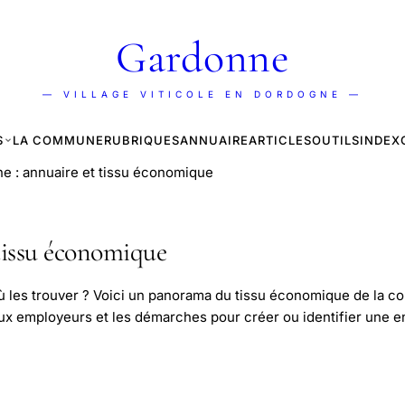
Gardonne
— VILLAGE VITICOLE EN DORDOGNE —
S
LA COMMUNE
RUBRIQUES
ANNUAIRE
ARTICLES
OUTILS
INDEX
e : annuaire et tissu économique
tissu économique
ù les trouver ? Voici un panorama du tissu économique de la co
paux employeurs et les démarches pour créer ou identifier une e