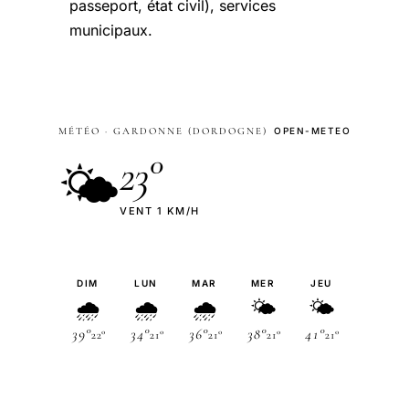
passeport, état civil), services
municipaux.
MÉTÉO · GARDONNE (DORDOGNE)
OPEN-METEO
23°
🌤
VENT 1 KM/H
DIM
LUN
MAR
MER
JEU
🌧
🌧
🌧
🌤
🌤
39°
34°
36°
38°
41°
22°
21°
21°
21°
21°