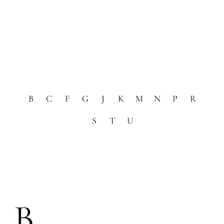
B
C
F
G
J
K
M
N
P
R
S
T
U
B