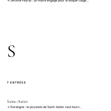
→ Jérôme Peyrat : un maire engagé pour la Roque-Gage…
S
7 ENTRÉES
Saint-Astier
→ Dordogne : le pizzaiolo de Saint-Astier veut tourn…