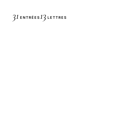
31
13
ENTRÉES
LETTRES