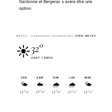
Gardonne et Bergerac s avère être une
option.
MÉTÉO · GARDONNE (DORDOGNE)
OPEN-METEO
32°
☀️
VENT 1 KM/H
VEN
SAM
DIM
LUN
MAR
🌤
☁️
🌧
🌧
🌤
34°
38°
34°
30°
34°
14°
16°
20°
21°
21°