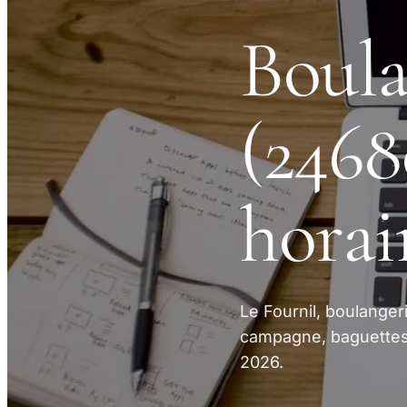
Boula
(24680
horai
Le Fournil, boulange
campagne, baguettes, 
2026.