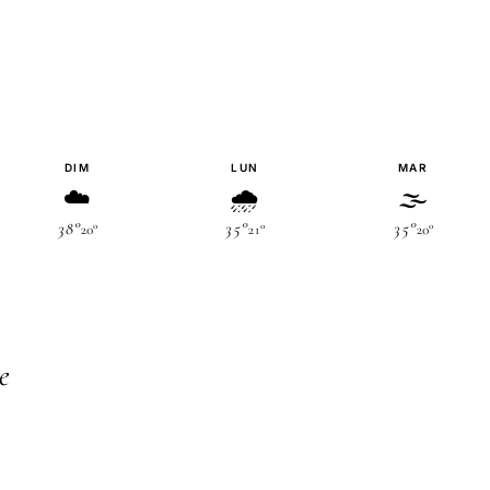
DIM
LUN
MAR
☁️
🌧
🌫
38°
35°
35°
20°
21°
20°
e