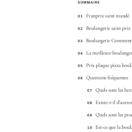
SOMMAIRE
Franprix saint mandé
01
Boulangerie saint prix
02
Boulangerie Comment
03
La meilleure boulanger
04
Prix plaque pizza boul
05
Questions fréquentes
06
Quels sont les hor
07
Existe-t-il d’autr
08
Quels sont les pr
09
Est-ce que la boul
10