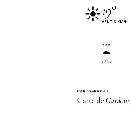
19°
☀️
VENT 3 KM/H
SAM
☁️
38°
15°
CARTOGRAPHIE
Carte de
Gardonn