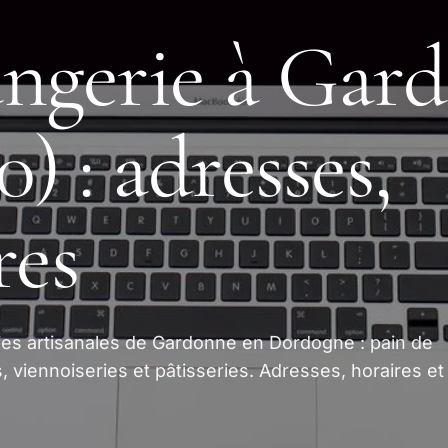
ngerie à Gar
) : adresses,
res
ries artisanales de Gardonne en Dordogne : pain de
viennoiseries et pâtisseries. Adresses, horaires et