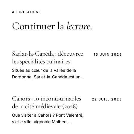
À LIRE AUSSI
Continuer la
lecture
.
Sarlat-la-Canéda : découvrez
15 JUIN 2025
les spécialités culinaires
Située au cœur de la vallée de la
Dordogne, Sarlat-la-Canéda est un
véritable joyau du Périgord, célèbre
non seulement pour son riche
patrimoine.
Cahors : 10 incontournables
22 JUIL. 2025
de la cité médiévale (2026)
Que visiter à Cahors ? Pont Valentré,
vieille ville, vignoble Malbec,
gastronomie et nuit du Saint-Étienne.