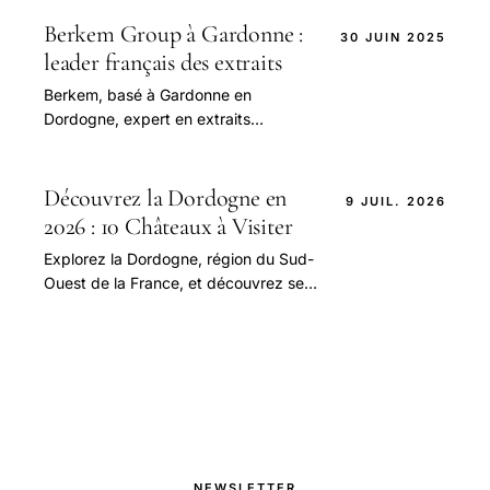
Guide complet 2026 pour 1-2 jours.
Berkem Group à Gardonne :
30 JUIN 2025
leader français des extraits
Berkem, basé à Gardonne en
Dordogne, expert en extraits
végétaux pour cosmétique, vin et
nutraceutique.
Découvrez la Dordogne en
9 JUIL. 2026
2026 : 10 Châteaux à Visiter
Explorez la Dordogne, région du Sud-
Ouest de la France, et découvrez ses
10 châteaux les plus emblématiques,
ainsi que les meilleures activités à
faire dans la région, avec des conseils
pratiques et des informations sur les
métés locales
NEWSLETTER