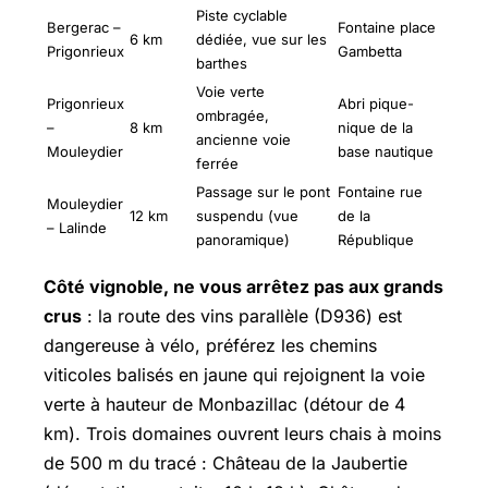
Piste cyclable
Bergerac –
Fontaine place
6 km
dédiée, vue sur les
Prigonrieux
Gambetta
barthes
Voie verte
Prigonrieux
Abri pique-
ombragée,
–
8 km
nique de la
ancienne voie
Mouleydier
base nautique
ferrée
Passage sur le pont
Fontaine rue
Mouleydier
12 km
suspendu (vue
de la
– Lalinde
panoramique)
République
Côté vignoble, ne vous arrêtez pas aux grands
crus
: la route des vins parallèle (D936) est
dangereuse à vélo, préférez les chemins
viticoles balisés en jaune qui rejoignent la voie
verte à hauteur de Monbazillac (détour de 4
km). Trois domaines ouvrent leurs chais à moins
de 500 m du tracé : Château de la Jaubertie