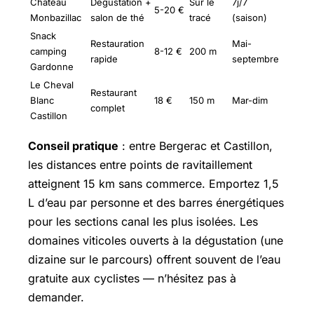
Château
Dégustation +
Sur le
7j/7
5-20 €
Monbazillac
salon de thé
tracé
(saison)
Snack
Restauration
Mai-
camping
8-12 €
200 m
rapide
septembre
Gardonne
Le Cheval
Restaurant
Blanc
18 €
150 m
Mar-dim
complet
Castillon
Conseil pratique
: entre Bergerac et Castillon,
les distances entre points de ravitaillement
atteignent 15 km sans commerce. Emportez 1,5
L d’eau par personne et des barres énergétiques
pour les sections canal les plus isolées. Les
domaines viticoles ouverts à la dégustation (une
dizaine sur le parcours) offrent souvent de l’eau
gratuite aux cyclistes — n’hésitez pas à
demander.