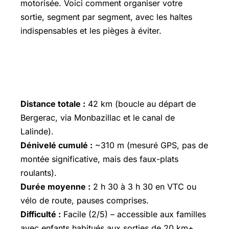
motorisée. Voici comment organiser votre
sortie, segment par segment, avec les haltes
indispensables et les pièges à éviter.
🚲 La boucle des vignobles et de la
Dordogne : fiche technique complète
Distance totale :
42 km (boucle au départ de
Bergerac, via Monbazillac et le canal de
Lalinde).
Dénivelé cumulé :
~310 m (mesuré GPS, pas de
montée significative, mais des faux-plats
roulants).
Durée moyenne :
2 h 30 à 3 h 30 en VTC ou
vélo de route, pauses comprises.
Difficulté :
Facile (2/5) – accessible aux familles
avec enfants habitués aux sorties de 20 km+.