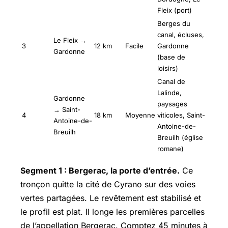
Fleix (port)
Berges du
canal, écluses,
Le Fleix →
3
12 km
Facile
Gardonne
Gardonne
(base de
loisirs)
Canal de
Lalinde,
Gardonne
paysages
→ Saint-
4
18 km
Moyenne
viticoles, Saint-
Antoine-de-
Antoine-de-
Breuilh
Breuilh (église
romane)
Segment 1 : Bergerac, la porte d’entrée.
Ce
tronçon quitte la cité de Cyrano sur des voies
vertes partagées. Le revêtement est stabilisé et
le profil est plat. Il longe les premières parcelles
de l’appellation Bergerac. Comptez 45 minutes à