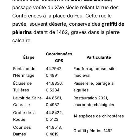
passage voûté du XVe siècle reliant la rue des
Conférences à la place du Feu. Cette ruelle
pavée, souvent déserte, conserve des
graffiti de
pèlerins
datant de 1462, gravés dans la pierre
calcaire.
Coordonnées
Étape
Particularité
GPS
Fontaine de
44.7942,
Eau ferrugineuse, site
l’Hermitage
0.4891
médiéval
Écluse de
44.8356,
Passerelle, barrage à
Tuilières
0.5234
aiguilles
Lavoir de Saint-
44.8561,
Restauration 2021,
Capraise
0.4987
charpente châtaignier
Grotte de la
44.8422,
14 espèces de chiroptères
Roque
0.5123
Cour des
44.8513,
Graffiti pèlerins 1462
Dames
0.4819