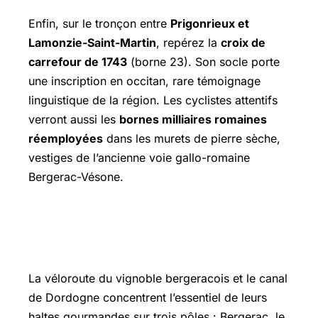
Enfin, sur le tronçon entre
Prigonrieux et
Lamonzie-Saint-Martin
, repérez la
croix de
carrefour de 1743
(borne 23). Son socle porte
une inscription en occitan, rare témoignage
linguistique de la région. Les cyclistes attentifs
verront aussi les
bornes milliaires romaines
réemployées
dans les murets de pierre sèche,
vestiges de l’ancienne voie gallo-romaine
Bergerac-Vésone.
🍽️ Haltes gourmandes : quand effort
rime avec réconfort
La véloroute du vignoble bergeracois et le canal
de Dordogne concentrent l’essentiel de leurs
haltes gourmandes sur trois pôles : Bergerac, le