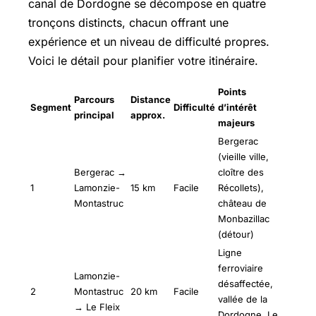
canal de Dordogne se décompose en quatre
tronçons distincts, chacun offrant une
expérience et un niveau de difficulté propres.
Voici le détail pour planifier votre itinéraire.
Points
Parcours
Distance
Segment
Difficulté
d’intérêt
principal
approx.
majeurs
Bergerac
(vieille ville,
Bergerac →
cloître des
1
Lamonzie-
15 km
Facile
Récollets),
Montastruc
château de
Monbazillac
(détour)
Ligne
ferroviaire
Lamonzie-
désaffectée,
2
Montastruc
20 km
Facile
vallée de la
→ Le Fleix
Dordogne, Le