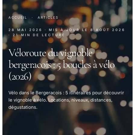
ACCUEIL
·
ARTICLES
28 MAI 2026
· MIS À JOUR LE
8 AOÛT 2026
· 21 MIN DE LECTURE
Véloroute du vignoble
bergeracois : 5 boucles à vélo
(2026)
Vélo dans le Bergeracois : 5 itinéraires pour découvrir
le vignoble à vélo. Locations, niveaux, distances,
dégustations.