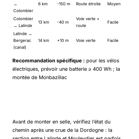
→
6 km
-150 m
Route étroite
Moyen
Colombier
Colombier
Voie verte +
13 km
-40 m
Facile
→ Lalinde
route
Lalinde →
Bergerac
14 km
+10 m
Voie verte
Facile
(canal)
Recommandation spécifique :
pour les vélos
électriques, prévoir une batterie ≥ 400 Wh ; la
montée de Monbazillac
Partant pour tester le parcours de la
voie verte ? C’est parti !
Avant de monter en selle, vérifiez l’état du
chemin après une crue de la Dordogne : la
section entre Lalinde et Mouleydier est parfois