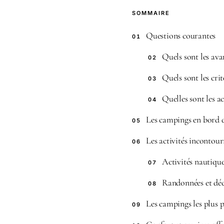
SOMMAIRE
Questions courantes
01
Quels sont les av
02
Quels sont les cri
03
Quelles sont les a
04
Les campings en bord d
05
Les activités incontou
06
Activités nautiqu
07
Randonnées et déc
08
Les campings les plus 
09