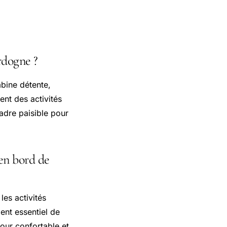
rdogne ?
bine détente,
ent des activités
adre paisible pour
 en bord de
les activités
ent essentiel de
jour confortable et