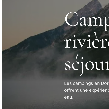
Camp
riviè
séjou
Les campings en Dord
offrent une expérienc
eau.