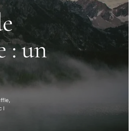
de
 : un
fle,
 l