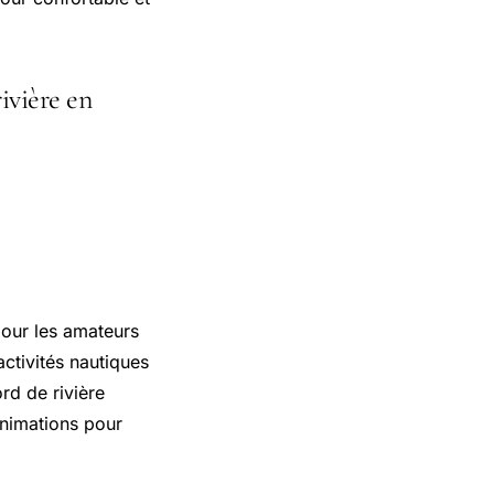
ivière en
ne : un
pour les amateurs
activités nautiques
rd de rivière
animations pour