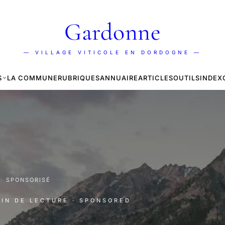
Gardonne
— VILLAGE VITICOLE EN DORDOGNE —
S
LA COMMUNE
RUBRIQUES
ANNUAIRE
ARTICLES
OUTILS
INDEX
·
SPONSORISÉ
MIN DE LECTURE
· SPONSORED