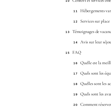
Confort et services off
10
Hébergements var
11
Services sur place
12
Témoignages de vacanci
13
Avis sur leur séjo
14
FAQ
15
Quelle est la mei
16
Quels sont les éq
17
Quelles sont les a
18
Quels sont les ava
19
Comment réserver 
20