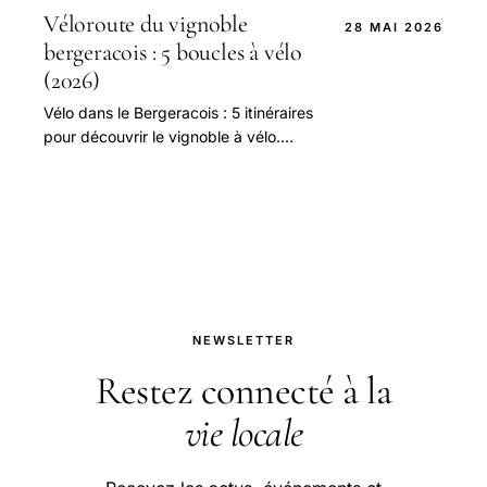
de la journée.
Véloroute du vignoble
28 MAI 2026
bergeracois : 5 boucles à vélo
(2026)
Vélo dans le Bergeracois : 5 itinéraires
pour découvrir le vignoble à vélo.
Locations, niveaux, distances,
dégustations.
NEWSLETTER
Restez connecté à la
vie locale