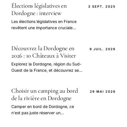
Élections législatives en
3 SEPT. 2025
Dordogne : interview
Les élections législatives en France
revêtent une importance cruciale
pour la représentation démocratique
et la formation de l Assemblée
nationale.
Découvrez la Dordogne en
9 JUIL. 2026
2026 : 10 Châteaux à Visiter
Explorez la Dordogne, région du Sud-
Ouest de la France, et découvrez ses
10 châteaux les plus emblématiques,
ainsi que les meilleures activités à
faire dans la région, avec des conseils
Choisir un camping au bord
29 MAI 2026
pratiques et des informations sur les
de la rivière en Dordogne
métés locales
Camper en bord de Dordogne, ce
n'est pas juste réserver un
emplacement avec vue. C'est
accepter que la rivière dicte le tempo