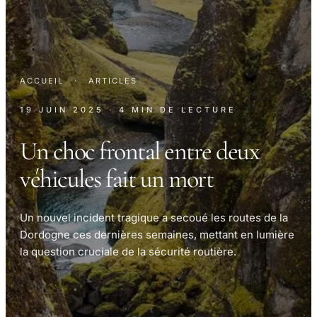
ACCUEIL
·
ARTICLES
19 JUIN 2025
· 4 MIN DE LECTURE
Un choc frontal entre deux
véhicules fait un mort
Un nouvel incident tragique a secoué les routes de la
Dordogne ces dernières semaines, mettant en lumière
la question cruciale de la sécurité routière.