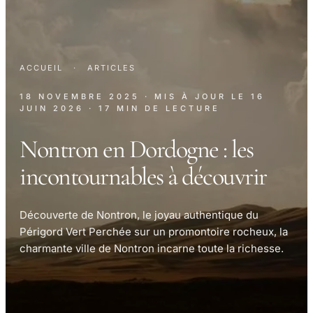
ACCUEIL
·
ARTICLES
18 NOVEMBRE 2025
· MIS À JOUR LE
16
JUIN 2026
· 17 MIN DE LECTURE
Nontron en Dordogne : les
incontournables à découvrir
Découverte de Nontron, le joyau authentique du
Périgord Vert Perchée sur un promontoire rocheux, la
charmante ville de Nontron incarne toute la richesse.