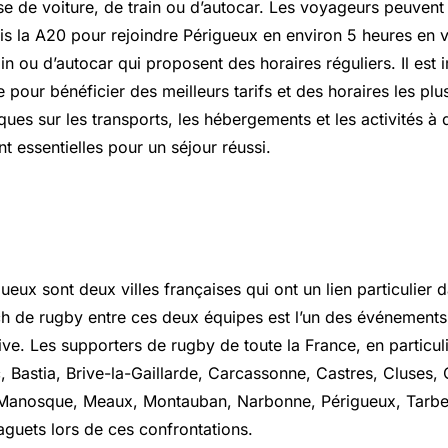
isse de voiture, de train ou d’autocar. Les voyageurs peuven
is la A20 pour rejoindre Périgueux en environ 5 heures en vo
ain ou d’autocar qui proposent des horaires réguliers. Il est
ce pour bénéficier des meilleurs tarifs et des horaires les plu
ques sur les transports, les hébergements et les activités à
nt essentielles pour un séjour réussi.
el sur narbonne perigueux
eux sont deux villes françaises qui ont un lien particulier
h de rugby entre ces deux équipes est l’un des événements 
ive. Les supporters de rugby de toute la France, en particul
c, Bastia,
Brive-la-Gaillarde
, Carcassonne, Castres, Cluses, C
 Manosque, Meaux, Montauban, Narbonne, Périgueux, Tarbes
aguets lors de ces confrontations.