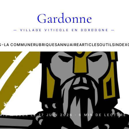
Gardonne
— VILLAGE VITICOLE EN DORDOGNE —
S
LA COMMUNE
RUBRIQUES
ANNUAIRE
ARTICLES
OUTILS
INDEX
·
SPONSORISÉ
 MIS À JOUR LE
17 JUIN 2026
· 6 MIN DE LECTURE