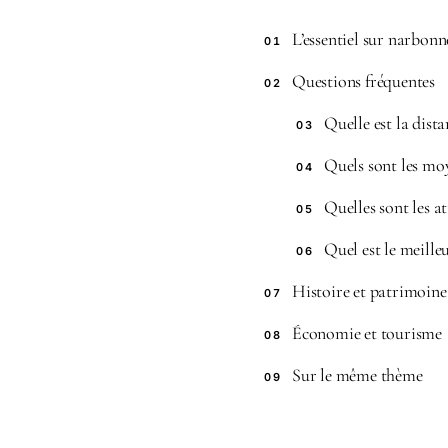
L’essentiel sur narbon
01
Questions fréquentes
02
Quelle est la dist
03
Quels sont les mo
04
Quelles sont les a
05
Quel est le meill
06
Histoire et patrimoine
07
Économie et tourisme
08
Sur le même thème
09