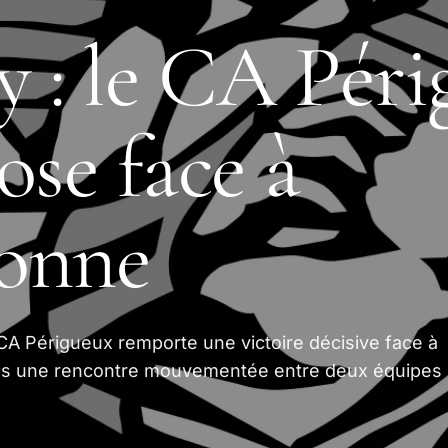
 : le CA Péri
ose face à
onne
 CA Périgueux remporte une victoire décisive face à
s une rencontre mouvementée entre deux équipes