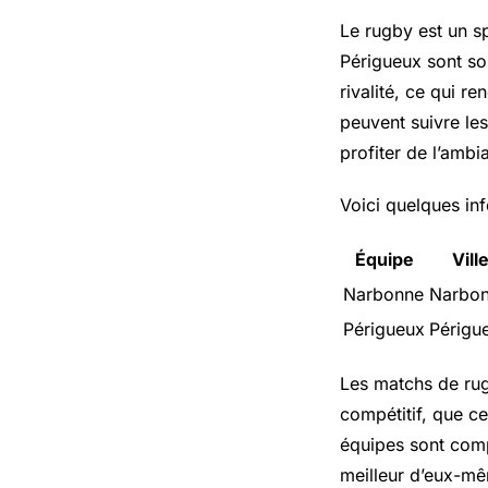
Le rugby est un s
Périgueux sont so
rivalité, ce qui r
peuvent suivre les
profiter de l’ambi
Voici quelques in
Équipe
Vill
Narbonne
Narbo
Périgueux
Périgu
Les matchs de rug
compétitif, que c
équipes sont comp
meilleur d’eux-mê