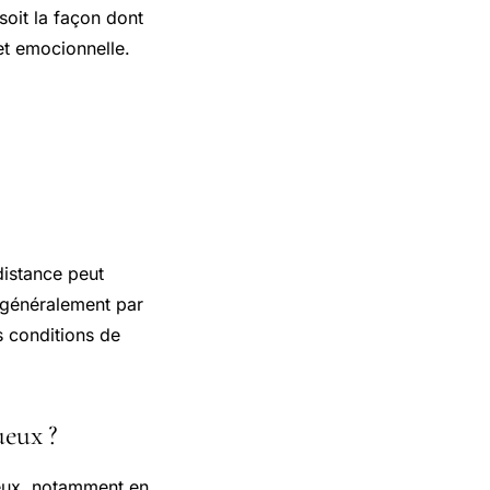
 soit la façon dont
et emocionnelle.
distance peut
e généralement par
es conditions de
ueux ?
ueux, notamment en