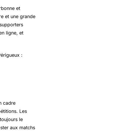
arbonne et
re et une grande
 supporters
n ligne, et
Périgueux :
n cadre
titions. Les
toujours le
ister aux matchs