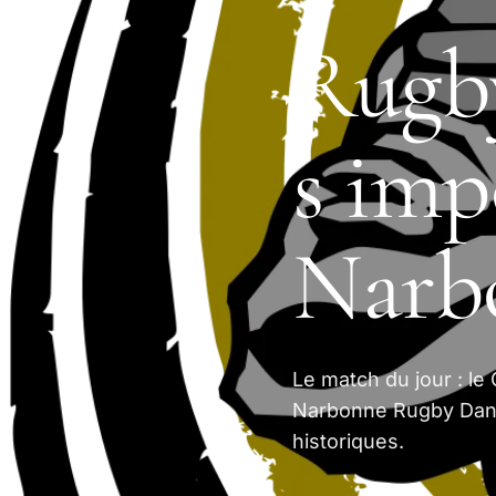
Rugby
s imp
Narb
Le match du jour : le
Narbonne Rugby Dan
historiques.