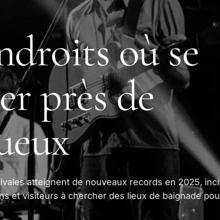
ndroits où se
er près de
ueux
ivales atteignent de nouveaux records en 2025, inci
s et visiteurs à chercher des lieux de baignade pou