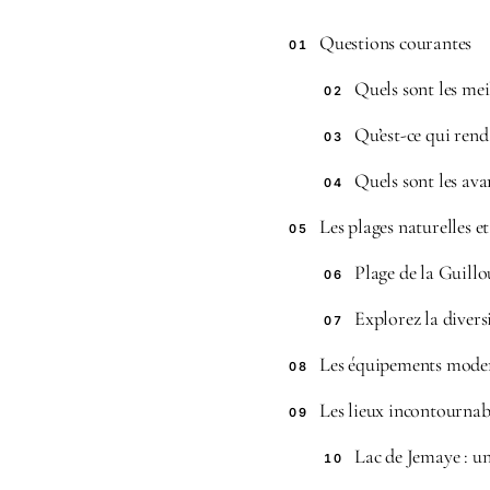
Questions courantes
01
Quels sont les mei
02
Qu’est-ce qui rend
03
Quels sont les av
04
Les plages naturelles 
05
Plage de la Guill
06
Explorez la divers
07
Les équipements modern
08
Les lieux incontournab
09
Lac de Jemaye : un
10