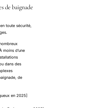
es de baignade
n toute sécurité,
âges.
t nombreux
 À moins d’une
stallations
 ou dans des
mplexes
baignade, de
rigueux en 2025]