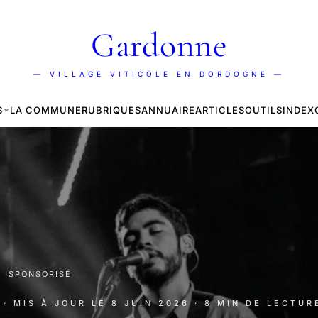
Gardonne
— VILLAGE VITICOLE EN DORDOGNE —
S
LA COMMUNE
RUBRIQUES
ANNUAIRE
ARTICLES
OUTILS
INDEX
·
SPONSORISÉ
· MIS À JOUR LE
8 JUIN 2026
· 8 MIN DE LECTUR