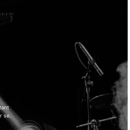
tant
r se.