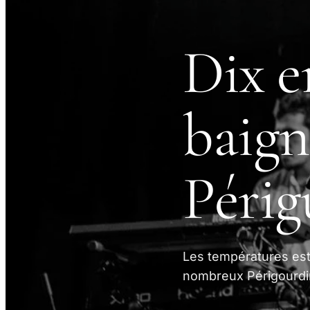
Dix e
baign
Périg
Les températures est
nombreux Périgourdin