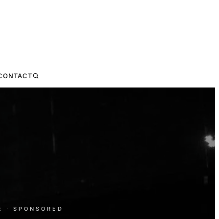
CONTACT
E
· SPONSORED