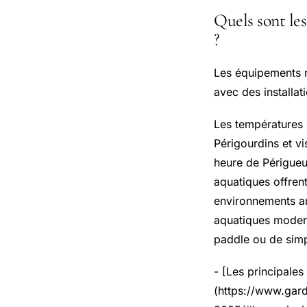
Quels sont le
?
Les équipements m
avec des installat
Les températures 
Périgourdins et vi
heure de Périgueux
aquatiques offren
environnements am
aquatiques modern
paddle ou de simpl
- [Les principales
(https://www.gard