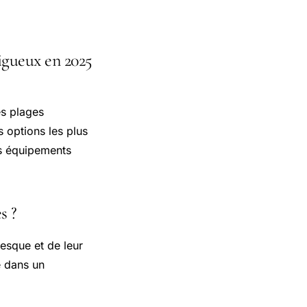
rigueux en 2025
es plages
s options les plus
es équipements
s ?
resque et de leur
e dans un