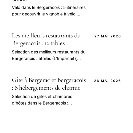
Vélo dans le Bergeracois : 5 itinéraires
pour découvrir le vignoble à vélo.
Locations, niveaux, distances,
dégustations.
Les meilleurs restaurants du
27 MAI 2026
Bergeracois : 12 tables
Sélection des meilleurs restaurants du
Bergeracois : étoilés (L'Imparfait),
bistrots, gastronomique, tables au
domaine. Adresses, prix et conseils
2026.
Gîte à Bergerac et Bergeracois
26 MAI 2026
: 8 hébergements de charme
Sélection de gîtes et chambres
d'hôtes dans le Bergeracois :
Gardonne, Saussignac, Monbazillac.