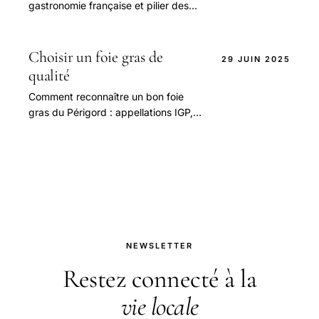
gastronomie française et pilier des
tables festives, est aujourd hui
profondément ancré dans les
traditions culinaires.
Choisir un foie gras de
29 JUIN 2025
qualité
Comment reconnaître un bon foie
gras du Périgord : appellations IGP,
mi-cuit vs cru, accords avec
Monbazillac, prix et conseils pour les
repas festifs.
NEWSLETTER
Restez connecté à la
vie locale