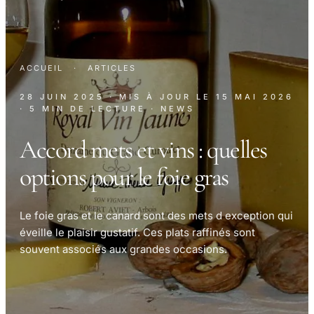
ACCUEIL
·
ARTICLES
28 JUIN 2025
· MIS À JOUR LE
15 MAI 2026
· 5 MIN DE LECTURE
· NEWS
Accord mets et vins : quelles
options pour le foie gras
Le foie gras et le canard sont des mets d exception qui
éveille le plaisir gustatif. Ces plats raffinés sont
souvent associés aux grandes occasions.