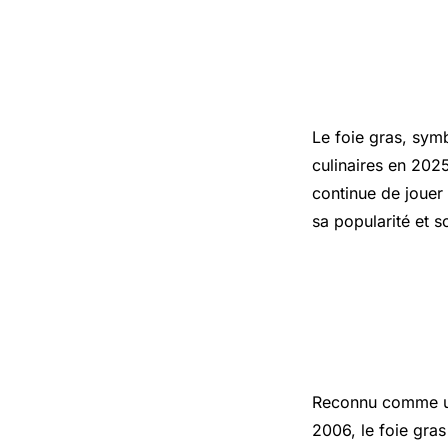
Le foie gras, symb
culinaires en 202
continue de jouer 
sa popularité et s
Le Foie G
Économie
Reconnu comme un 
2006, le foie gras 