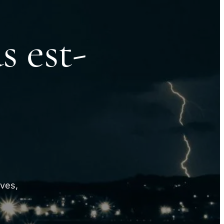
s est-
ives,