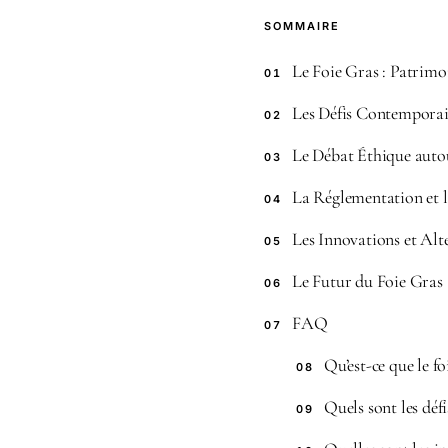
SOMMAIRE
Le Foie Gras : Patrim
01
Les Défis Contempora
02
Le Débat Éthique auto
03
La Réglementation et l
04
Les Innovations et Alte
05
Le Futur du Foie Gras 
06
FAQ
07
Qu’est-ce que le fo
08
Quels sont les déf
09