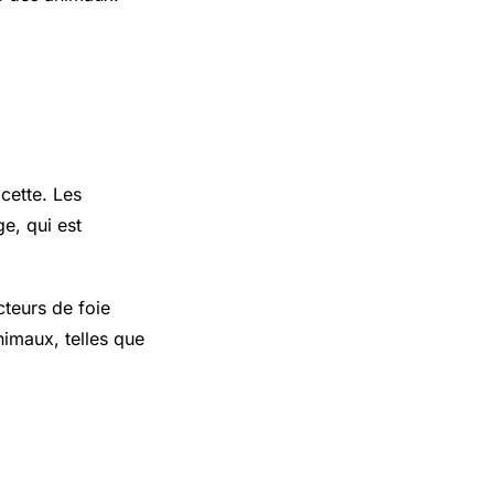
de Foie
cette. Les
e, qui est
cteurs de foie
imaux, telles que
n France