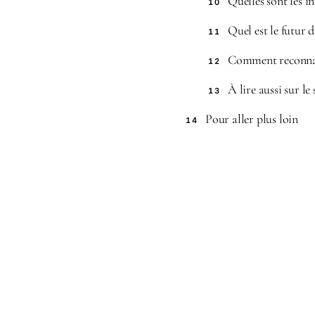
Quelles sont les in
10
Quel est le futur d
11
Comment reconnaît
12
À lire aussi sur le 
13
Pour aller plus loin
14