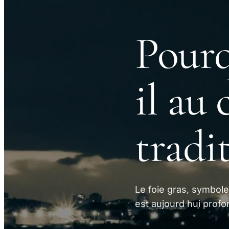
Pourq
il au 
tradi
Le foie gras, symbole 
est aujourd hui profo