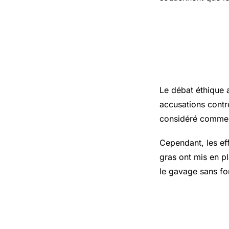
Le Débat 
Gras
Le débat éthique 
accusations contr
considéré comme u
Cependant, les ef
gras ont mis en p
le gavage sans fo
La Réglem