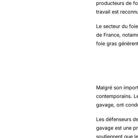
producteurs de foi
travail est reconn
Le secteur du foi
de France, notamm
foie gras génèrent
Les Défis
Malgré son import
contemporains. Le
gavage, ont condui
Les défenseurs de
gavage est une pr
soutiennent que l