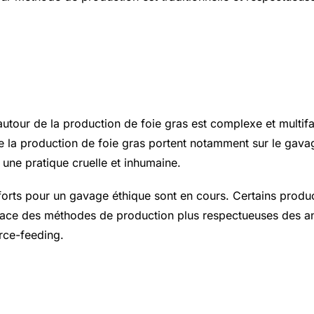
Éthique autour de la Production 
autour de la production de foie gras est complexe et multifa
e la production de foie gras portent notamment sur le gavag
ne pratique cruelle et inhumaine.
forts pour un gavage éthique sont en cours. Certains produ
lace des méthodes de production plus respectueuses des an
rce-feeding.
entation et le Cadre Juridique e