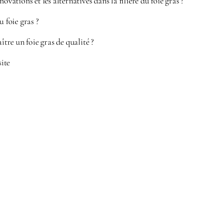
novations et les alternatives dans la filière du foie gras ?
u foie gras ?
re un foie gras de qualité ?
site