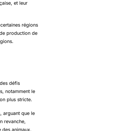
aise, et leur
certaines régions
s de production de
égions.
des défis
as, notamment le
n plus stricte.
, arguant que le
en revanche,
se des animaux.