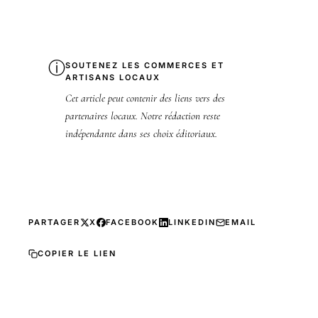
ⓘ
SOUTENEZ LES COMMERCES ET
ARTISANS LOCAUX
Cet article peut contenir des liens vers des
partenaires locaux. Notre rédaction reste
indépendante dans ses choix éditoriaux.
PARTAGER
X
FACEBOOK
LINKEDIN
EMAIL
COPIER LE LIEN