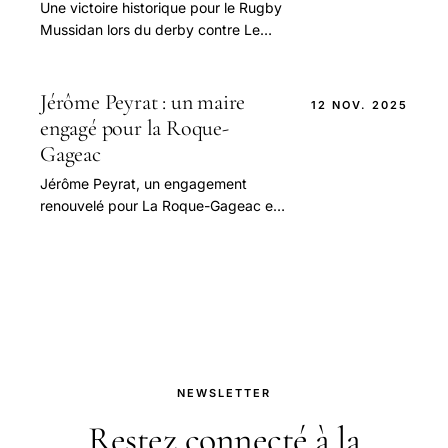
Une victoire historique pour le Rugby
Mussidan lors du derby contre Le
Lardin Le match Rugby 2025 entre
l’équipe de Rugby Mussidan et celle
de Le Lardin.
Jérôme Peyrat : un maire
12 NOV. 2025
engagé pour la Roque-
Gageac
Jérôme Peyrat, un engagement
renouvelé pour La Roque-Gageac en
2025 En 2025, la commune de La
Roque-Gageac, un village
emblématique du Périgord Noir.
NEWSLETTER
Restez connecté à la