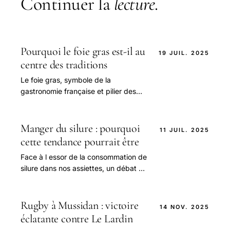
Continuer la
lecture
.
Pourquoi le foie gras est-il au
19 JUIL. 2025
centre des traditions
Le foie gras, symbole de la
gastronomie française et pilier des
tables festives, est aujourd hui
profondément ancré dans les
traditions culinaires.
Manger du silure : pourquoi
11 JUIL. 2025
cette tendance pourrait être
Face à l essor de la consommation de
silure dans nos assiettes, un débat s
impose : cette tendance culinaire est-
elle véritablement à encourager.
Rugby à Mussidan : victoire
14 NOV. 2025
éclatante contre Le Lardin