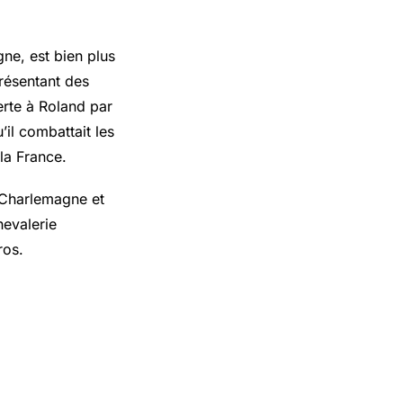
ne, est bien plus
présentant des
erte à Roland par
il combattait les
la France.
 Charlemagne et
hevalerie
ros.
 dans la