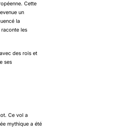
uropéenne. Cette
 devenue un
luencé la
 raconte les
avec des rois et
de ses
t
ot. Ce vol a
ée mythique a été