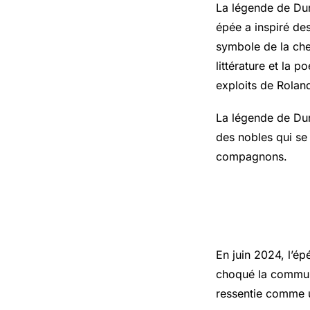
La légende de Dur
épée a inspiré des
symbole de la che
littérature et la 
exploits de Rola
La légende de Dur
des nobles qui se 
compagnons.
Le vol de 
En juin 2024, l’é
choqué la communa
ressentie comme un