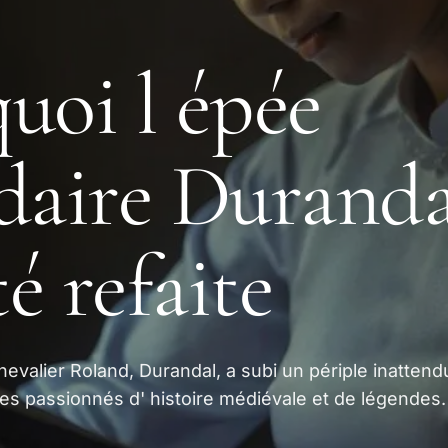
uoi l épée
daire Duranda
té refaite
evalier Roland, Durandal, a subi un périple inattend
 des passionnés d' histoire médiévale et de légendes.