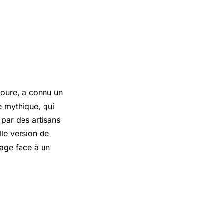
voure, a connu un
e mythique, qui
par des artisans
lle version de
lage face à un
e