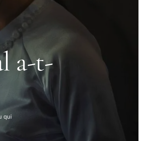
l a-t-
u qui