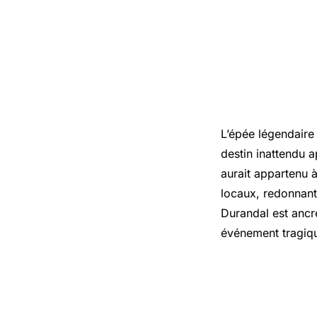
L’épée légendaire
destin inattendu 
aurait appartenu 
locaux, redonnant 
Durandal est ancré
événement tragiq
Les origi