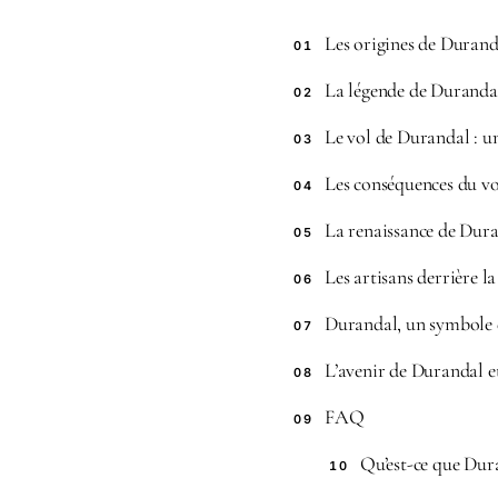
Les origines de Durand
01
La légende de Durandal 
02
Le vol de Durandal : u
03
Les conséquences du v
04
La renaissance de Dura
05
Les artisans derrière l
06
Durandal, un symbole de
07
L’avenir de Durandal e
08
FAQ
09
Qu’est-ce que Dur
10