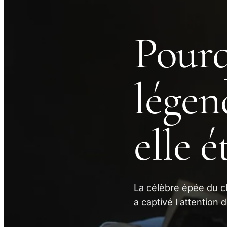
Pourq
légen
elle é
La célèbre épée du ch
a captivé l attention