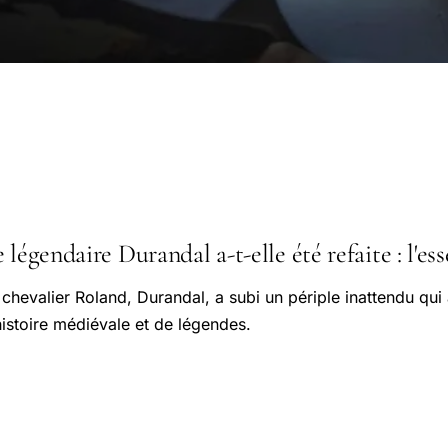
légendaire Durandal a-t-elle été refaite : l'ess
chevalier Roland, Durandal, a subi un périple inattendu qui a
istoire médiévale et de légendes.