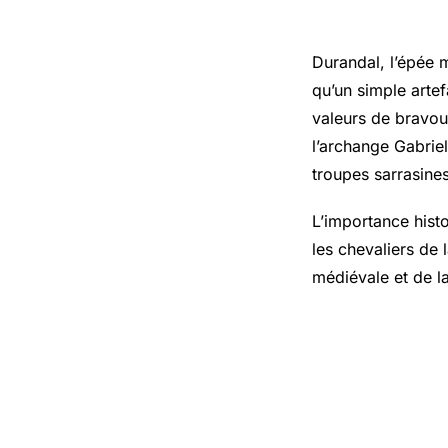
historiqu
Durandal, l’épée 
qu’un simple artef
valeurs de bravour
l’archange Gabriel
troupes sarrasines
L’importance hist
les chevaliers de
médiévale et de la
La légende
culture