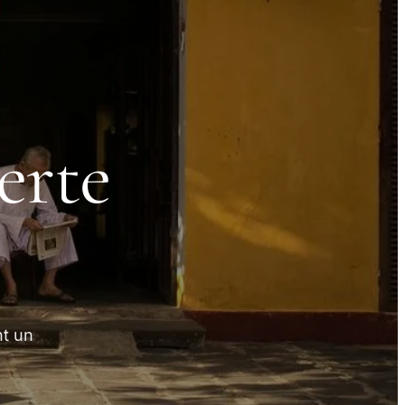
erte
nt un