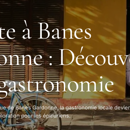
tte à Banes
nne : Découv
 gastronomie
sque de Banes Gardonne, la gastronomie locale devie
ploration pour les épicuriens.