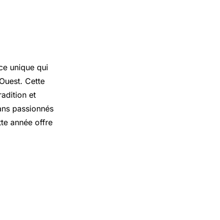
ce unique qui
Ouest
. Cette
adition et
sans passionnés
tte année offre
nes