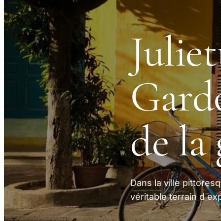
Julie
Gardo
de la
Dans la ville pittore
véritable terrain d ex