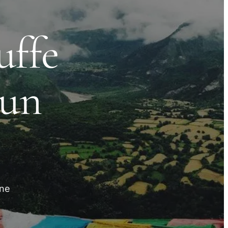
uffe
 un
une