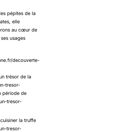
es pépites de la
tes, elle
gerons au cœur de
, ses usages
nne.fr/decouverte-
un trésor de la
n-tresor-
a période de
un-tresor-
uisiner la truffe
un-tresor-