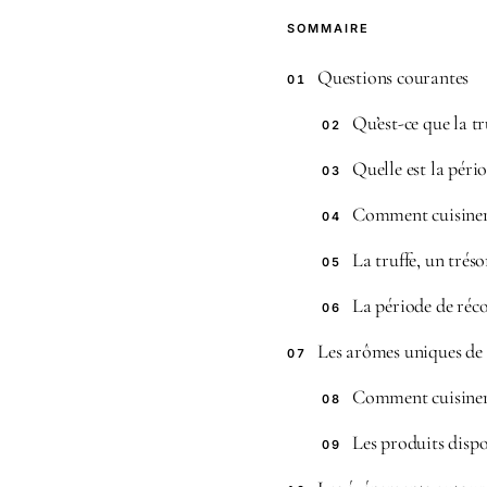
SOMMAIRE
Questions courantes
01
Qu’est-ce que la t
02
Quelle est la pério
03
Comment cuisiner l
04
La truffe, un tréso
05
La période de réco
06
Les arômes uniques de l
07
Comment cuisiner l
08
Les produits dispo
09