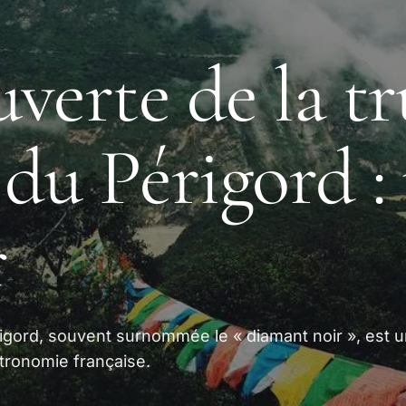
verte de la tr
 du Périgord :
r
rigord, souvent surnommée le « diamant noir », est 
tronomie française.