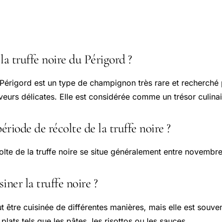
 courantes
la truffe noire du Périgord ?
u Périgord est un type de champignon très rare et recherch
veurs délicates. Elle est considérée comme un trésor culinai
ériode de récolte de la truffe noire ?
olte de la truffe noire se situe généralement entre novembre
ner la truffe noire ?
ut être cuisinée de différentes manières, mais elle est souven
plats tels que les pâtes, les risottos ou les sauces.