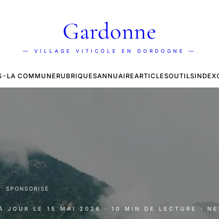
Gardonne
— VILLAGE VITICOLE EN DORDOGNE —
S
LA COMMUNE
RUBRIQUES
ANNUAIRE
ARTICLES
OUTILS
INDEX
·
SPONSORISÉ
 À JOUR LE
15 MAI 2026
· 10 MIN DE LECTURE
· N