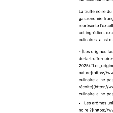
La truffe noire d
gastronomie franç
représente l’excel
cet ingrédient exc
culinaires, ainsi 
- [Les origines f
de-la-truffe-noir
2025/#Les_origines
nature](https://w
culinaire-a-ne-pa
récolte](https://
culinaire-a-ne-p
Les arômes uniq
noire ?](https://