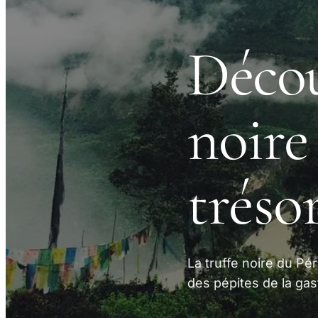
Décou
noire
tréso
La truffe noire du Pé
des pépites de la gas