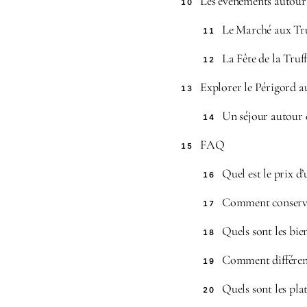
Les événements autour 
10
Le Marché aux Tru
11
La Fête de la Truf
12
Explorer le Périgord au
13
Un séjour autour d
14
FAQ
15
Quel est le prix d
16
Comment conserver
17
Quels sont les bien
18
Comment différenci
19
Quels sont les plat
20