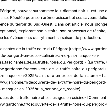
u Périgord, souvent surnommée le « diamant noir », est une d
aise. Réputée pour son arôme puissant et ses saveurs délica
lence du terroir du
Sud-Ouest
. Dans cet article, nous plon
eptionnel, explorant son histoire, son processus de récolte
que les événements qui rythment sa saison de production.
ascinantes de la truffe noire du Périgord](https://www.gardo
e-du-perigord-un-tresor-culinaire-a-ne-pas-manquer-en-
_fascinantes_de_la_truffe_noire_du_Perigord) - [La truffe, 
ww.gardonne.fr/decouverte-de-la-truffe-noire-du-perigord-u
s-manquer-en-2025/#La_truffe_un_tresor_de_la_nature) - [L
www.gardonne.fr/decouverte-de-la-truffe-noire-du-perigord-
as-manquer-en-2025/#La_periode_de_recolte)
ues de la truffe noire et ses usages en cuisine
- [Comment c
www.gardonne.fr/decouverte-de-la-truffe-noire-du-perigord-