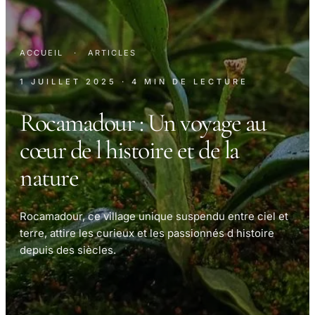
ACCUEIL
·
ARTICLES
1 JUILLET 2025
· 4 MIN DE LECTURE
Rocamadour : Un voyage au
cœur de l histoire et de la
nature
Rocamadour, ce village unique suspendu entre ciel et
terre, attire les curieux et les passionnés d histoire
depuis des siècles.