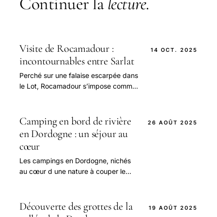
Continuer la
lecture
.
Visite de Rocamadour :
14 OCT. 2025
incontournables entre Sarlat
Perché sur une falaise escarpée dans
le Lot, Rocamadour s’impose comme
un monument de beauté et de
spiritualité.
Camping en bord de rivière
26 AOÛT 2025
en Dordogne : un séjour au
cœur
Les campings en Dordogne, nichés
au cœur d une nature à couper le
souffle, offrent une expérience
unique mêlant détente, aventure et
proximité avec l eau.
Découverte des grottes de la
19 AOÛT 2025