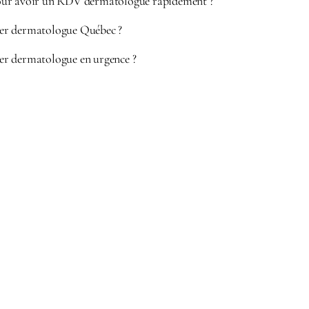
ur avoir un RDV dermatologue rapidement ?
r dermatologue Québec ?
r dermatologue en urgence ?