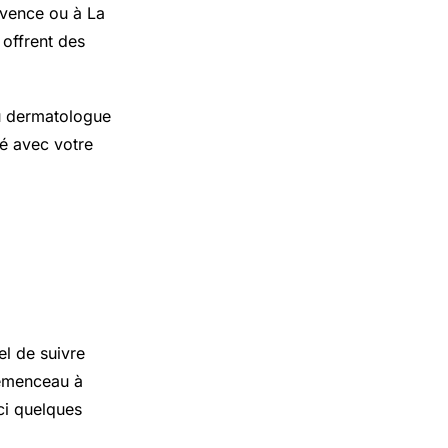
ovence ou à La
offrent des
 du dermatologue
né avec votre
ologue
el de suivre
lemenceau à
ci quelques