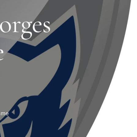
eorges
e
isme