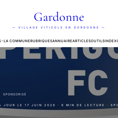
Gardonne
— VILLAGE VITICOLE EN DORDOGNE —
S
LA COMMUNE
RUBRIQUES
ANNUAIRE
ARTICLES
OUTILS
INDEX
·
SPONSORISÉ
 À JOUR LE
17 JUIN 2026
· 9 MIN DE LECTURE
· S