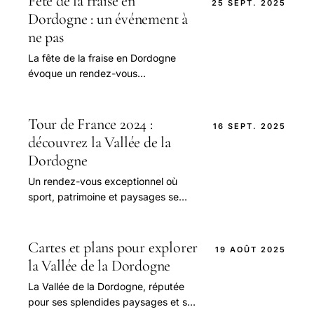
Fête de la fraise en
25 SEPT. 2025
Dordogne : un événement à
ne pas
La fête de la fraise en Dordogne
évoque un rendez-vous
incontournable pour les amateurs
de saveurs authentiques et de
traditions périgourdines.
Tour de France 2024 :
16 SEPT. 2025
découvrez la Vallée de la
Dordogne
Un rendez-vous exceptionnel où
sport, patrimoine et paysages se
rencontrent dans la Vallée de la
Dordogne Le Tour de France 2024 s
annonce comme.
Cartes et plans pour explorer
19 AOÛT 2025
la Vallée de la Dordogne
La Vallée de la Dordogne, réputée
pour ses splendides paysages et son