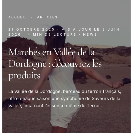
ACCUEIL
·
ARTICLES
21 OCTOBRE 2025
· MIS À JOUR LE
8 JUIN
2026
· 4 MIN DE LECTURE
· NEWS
Marchés en Vallée de la
Dordogne : découvrez les
produits
La Vallée de la Dordogne, berceau du terroir français,
offre chaque saison une symphonie de Saveurs de la
Vallée, incarnant l’essence même du Terroir.