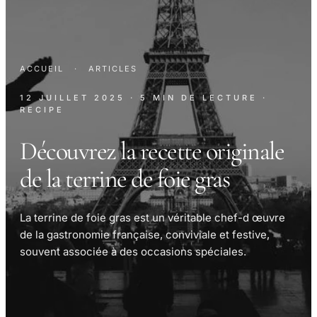
ACCUEIL
·
ARTICLES
12 JUILLET 2025
· 5 MIN DE LECTURE
·
RECIPE
Découvrez la recette originale
de la terrine de foie gras
La terrine de foie gras est un véritable chef-d œuvre
de la gastronomie française, conviviale et festive,
souvent associée à des occasions spéciales.