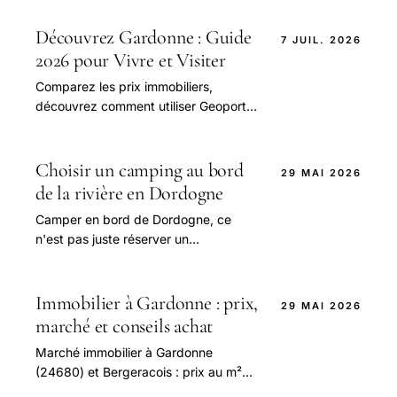
ainsi que les meilleures activités à
faire dans la région, avec des conseils
Découvrez Gardonne : Guide
7 JUIL. 2026
pratiques et des informations sur les
2026 pour Vivre et Visiter
métés locales
Comparez les prix immobiliers,
découvrez comment utiliser Geoportail
pour trouver votre maison à vendre en
Dordogne, et explorez les activités à
Gardonne avec nos conseils pratiques
Choisir un camping au bord
29 MAI 2026
et chiffres clés
de la rivière en Dordogne
Camper en bord de Dordogne, ce
n'est pas juste réserver un
emplacement avec vue. C'est
accepter que la rivière dicte le tempo
de la journée.
Immobilier à Gardonne : prix,
29 MAI 2026
marché et conseils achat
Marché immobilier à Gardonne
(24680) et Bergeracois : prix au m²
maison/appartement, vendre, acheter,